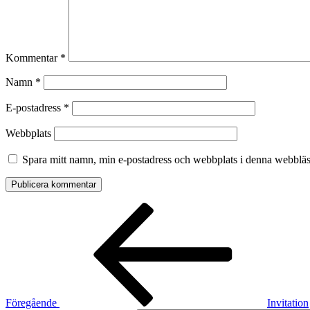
Kommentar
*
Namn
*
E-postadress
*
Webbplats
Spara mitt namn, min e-postadress och webbplats i denna webbläsa
Inläggsnavigering
Föregående
inlägg
Föregående
Invitation